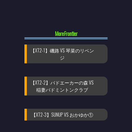
MoreFrontier
【XT2-1】磯路 VS 琴菜のリベン
ジ
【XT2-2】バドエーカーの森 VS
稲妻バドミントンクラブ
【XT2-3】SUNUP VS おかゆか①