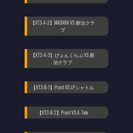
【XT3-A-2】MADARA VS 新治クラ
ブ
【XT3-A-3】ぴょんくらぶ VS 新
治クラブ
【XT3-B-1】Prost VS J.Pシャトル
【XT3-B-2】Prost VS A-Tale