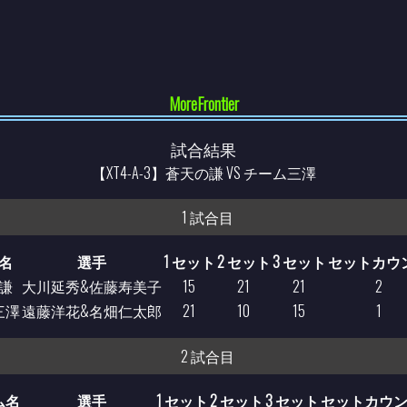
MoreFrontier
試合結果
【XT4-A-3】蒼天の謙 VS チーム三澤
1 試合目
名
選手
1 セット
2 セット
3 セット
セットカウ
謙
大川延秀&佐藤寿美子
15
21
21
2
三澤
遠藤洋花&名畑仁太郎
21
10
15
1
2 試合目
ム名
選手
1 セット
2 セット
3 セット
セットカウ