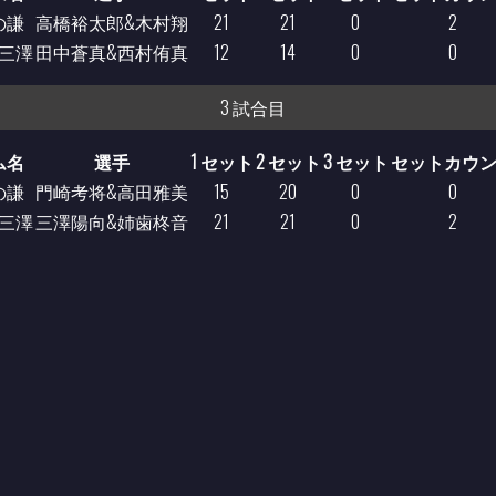
の謙
高橋裕太郎&木村翔
21
21
0
2
三澤
田中蒼真&西村侑真
12
14
0
0
3 試合目
ム名
選手
1 セット
2 セット
3 セット
セットカウ
の謙
門崎考将&高田雅美
15
20
0
0
三澤
三澤陽向&姉歯柊音
21
21
0
2