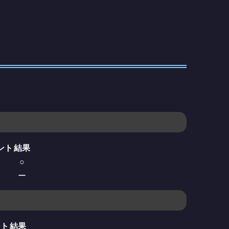
ント
結果
○
ー
ント
結果