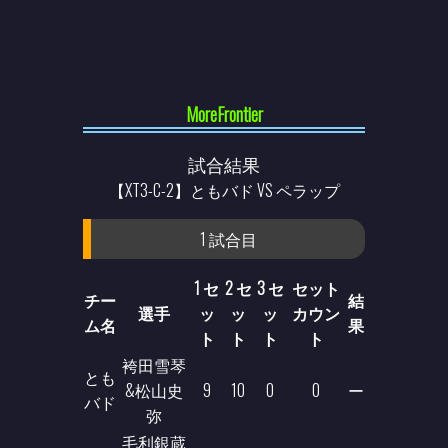
MoreFrontier
試合結果
【XT3-C-2】ともバド VS ペラップ
1 試合目
1 セ
2 セ
3 セ
セット
チー
結
選手
ッ
ッ
ッ
カウン
ム名
果
ト
ト
ト
ト
袴田雪琴
とも
&松山史
9
10
0
0
ー
バド
弥
毛利銀蔵