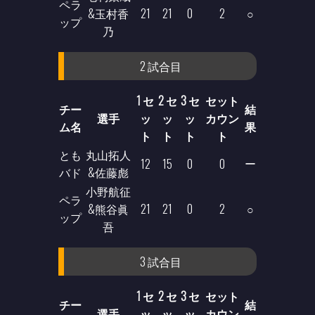
ペラ
&玉村香
21
21
0
2
○
ップ
乃
2 試合目
1 セ
2 セ
3 セ
セット
チー
結
選手
ッ
ッ
ッ
カウン
ム名
果
ト
ト
ト
ト
とも
丸山拓人
ー
12
15
0
0
バド
&佐藤彪
小野航征
ペラ
&熊谷眞
21
21
0
2
○
ップ
吾
3 試合目
1 セ
2 セ
3 セ
セット
チー
結
選手
ッ
ッ
ッ
カウン