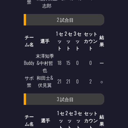
禁
志郎
2 試合目
1 セ
2 セ
3 セ
セット
チー
結
選手
ッ
ッ
ッ
カウン
ム名
果
ト
ト
ト
ト
末澤知季
Buddy
&中村哲
18
15
0
0
ー
也
サボ
和田士&
21
21
0
2
○
禁
伏見翼
3 試合目
1 セ
2 セ
3 セ
セット
チー
結
選手
ッ
ッ
ッ
カウン
ム名
果
ト
ト
ト
ト