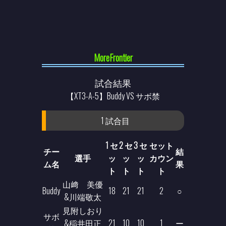
MoreFrontier
試合結果
【XT3-A-5】Buddy VS サボ禁
1 試合目
1 セ
2 セ
3 セ
セット
チー
結
選手
ッ
ッ
ッ
カウン
ム名
果
ト
ト
ト
ト
山﨑 美優
Buddy
18
21
21
2
○
&川端敬太
見附しおり
サボ
&稲井田正
21
10
10
1
ー