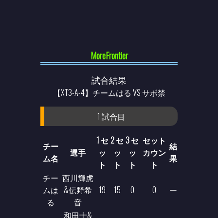
MoreFrontier
試合結果
【XT3-A-4】チームはる VS サボ禁
1 試合目
1 セ
2 セ
3 セ
セット
チー
結
選手
ッ
ッ
ッ
カウン
ム名
果
ト
ト
ト
ト
チー
西川輝虎
ムは
&伝野希
19
15
0
0
ー
る
音
和田士&