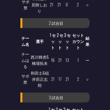
サボ
見附しお
21
21
0
2
○
禁
り
2 試合目
1 セ
2 セ
3 セ
セット
チー
結
選手
ッ
ッ
ッ
カウン
ム名
果
ト
ト
ト
ト
チー
西川輝虎&
ムは
16
21
13
1
ー
橋場拓未
る
和田士&稲
サボ
井田正志
21
17
21
2
○
禁
郎
3 試合目
1 セ
2 セ
3 セ
セット