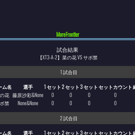
MoreFrontier
試合結果
【XT3-A-2】菜の花 VS サボ禁
1 試合目
ーム名
選手
1 セット
2 セット
3 セット
セットカウント
の花
藤原沙彩&None
0
0
0
0
ボ禁
None&None
0
0
0
0
2 試合目
ーム名
選手
1 セット
2 セット
3 セット
セットカウント