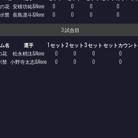
の花
安積功祐&None
0
0
0
0
ボ禁
長島凛斗&None
0
0
0
0
3 試合目
ム名
選手
1 セット
2 セット
3 セット
セットカウント
の花
松永梢汰&None
0
0
0
0
ボ禁
小野寺太志&None
0
0
0
0