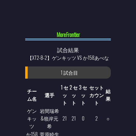
MoreFrontier
試合結果
【XT2-B-2】ゲンキッツ VS か158あべな
1 試合目
1 セ
2 セ
3 セ
セット
チー
結
選手
ッ
ッ
ッ
カウン
ム名
果
ト
ト
ト
ト
ゲン
岩間瑞希
キッ
&嶺岸元
21
21
0
2
○
ツ
希
か158
菅原睦生