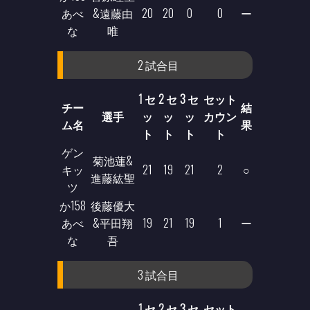
あべ
&遠藤由
20
20
0
0
ー
な
唯
2 試合目
1 セ
2 セ
3 セ
セット
チー
結
選手
ッ
ッ
ッ
カウン
ム名
果
ト
ト
ト
ト
ゲン
菊池蓮&
キッ
21
19
21
2
○
進藤紘聖
ツ
か158
後藤優大
あべ
&平田翔
19
21
19
1
ー
な
吾
3 試合目
1 セ
2 セ
3 セ
セット