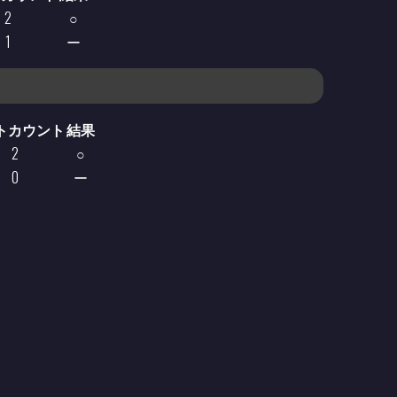
2
○
1
ー
トカウント
結果
2
○
0
ー