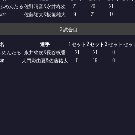
ふめんたる
佐野晴音&永井柊次
21
20
21
swan
佐藤祐太&板垣雄大
9
21
17
3 試合目
名
選手
1 セット
2 セット
3 セット
セッ
ふめんたる
永井柊次&長谷楓香
21
21
0
wan
大門彩由夏&佐藤祐太
11
16
0