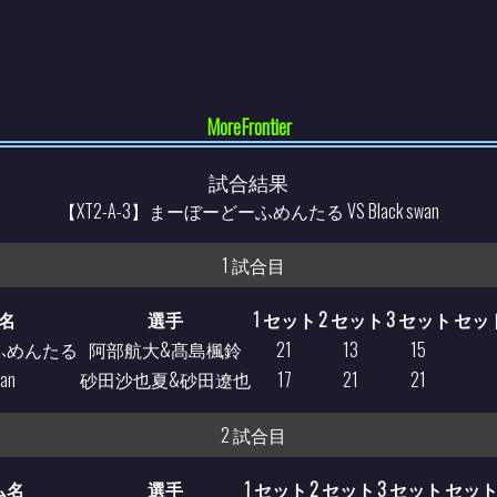
MoreFrontier
試合結果
【XT2-A-3】まーぼーどーふめんたる VS Black swan
1 試合目
名
選手
1 セット
2 セット
3 セット
セッ
ふめんたる
阿部航大&髙島楓鈴
21
13
15
wan
砂田沙也夏&砂田遼也
17
21
21
2 試合目
ム名
選手
1 セット
2 セット
3 セット
セッ