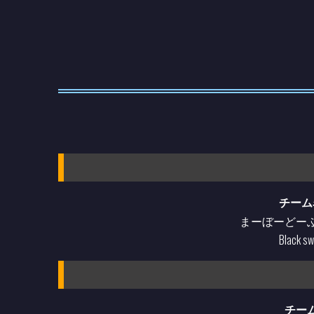
チーム
まーぼーどー
Black s
チー