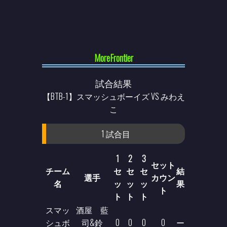
MoreFrontier
試合結果
【BTB-1】スマッシュボーイズ VS みわえ
こ
1 試合目
1
2
3
セット
チーム
セ
セ
セ
結
選手
カウン
名
ッ
ッ
ッ
果
ト
ト
ト
ト
スマッ
酒屋 藍
シュボ
司&鈴
0
0
0
0
ー