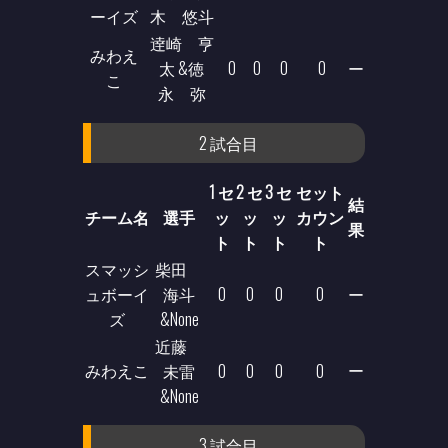
ーイズ
木 悠斗
逹崎 亨
みわえ
太 &徳
0
0
0
0
ー
こ
永 弥
2 試合目
1 セ
2 セ
3 セ
セット
結
チーム名
選手
ッ
ッ
ッ
カウン
果
ト
ト
ト
ト
スマッシ
柴田
ュボーイ
海斗
0
0
0
0
ー
ズ
&None
近藤
みわえこ
ー
未雷
0
0
0
0
&None
3 試合目